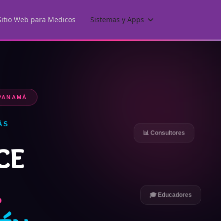
Sitio Web para Medicos
Sistemas y Apps
 PANAMÁ
ÁS
📊 Consultores
ce
.
🎓 Educadores