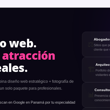
io web.
Abogados 
⚖️
Sitios que p
 atracción
cliente que 
eales.
Arquitec
🏗️
Portfolio 
visitantes 
a diseño web estratégico + fotografía de
un solo paquete para profesionales.
Consulto
📊
Presencia q
conocimient
can en Google en Panamá por tu especialidad