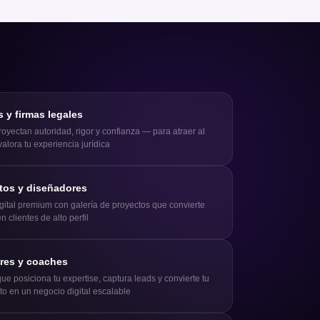
y firmas legales
royectan autoridad, rigor y confianza — para atraer al
valora tu experiencia jurídica
tos y diseñadores
digital premium con galería de proyectos que convierte
en clientes de alto perfil
res y coaches
ue posiciona tu expertise, captura leads y convierte tu
o en un negocio digital escalable