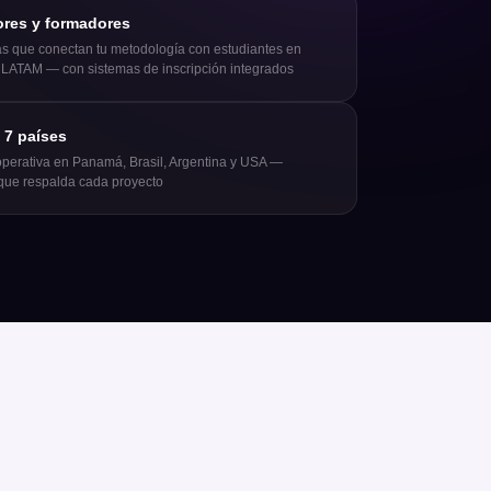
res y formadores
as que conectan tu metodología con estudiantes en
LATAM — con sistemas de inscripción integrados
 7 países
operativa en Panamá, Brasil, Argentina y USA —
 que respalda cada proyecto