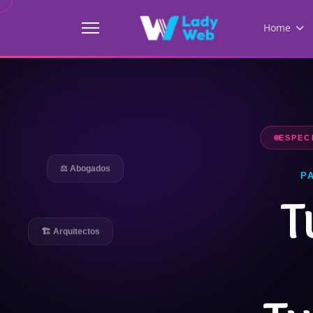
Home
ESPEC
⚖️ Abogados
P
T
🏗️ Arquitectos