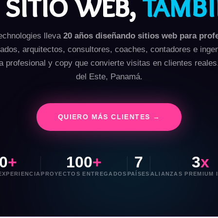
 sitio web,
tambi
chnologies lleva
20 años diseñando sitios web para prof
os, arquitectos, consultores, coaches, contadores e ingen
fía profesional y copy que convierte visitas en clientes real
del Este, Panamá.
QUIERO MÁS CLIENTES →
0
+
100
+
7
3
x
EXPERIENCIA
PROYECTOS ENTREGADOS
PAÍSES
ALIANZAS PREMIUM 