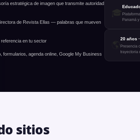
ría estratégica de imagen que transmite autoridad
Educado
🎓
Plataform
Panamá y 
ectora de Revista Ellas — palabras que mueven
20 años ·
 referencia en tu sector
🌎
Presencia 
trayectoria
 formularios, agenda online, Google My Business
o sitios