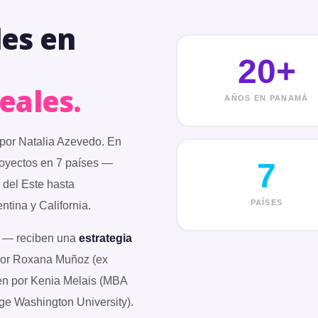
les en
20+
eales.
AÑOS EN PANAMÁ
por Natalia Azevedo. En
oyectos en 7 países —
7
 del Este hasta
PAÍSES
ntina y California.
eb — reciben una
estrategia
por Roxana Muñoz (ex
gen por Kenia Melais (MBA
ge Washington University).