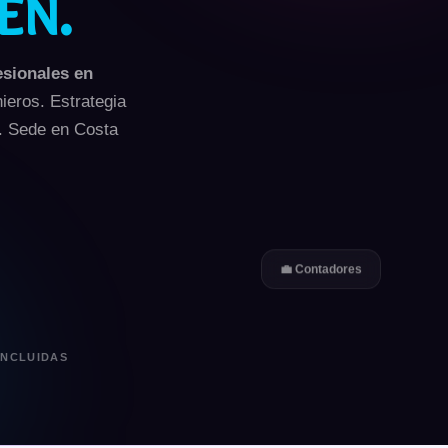
én.
esionales en
ieros. Estrategia
es. Sede en Costa
💼 Contadores
INCLUIDAS