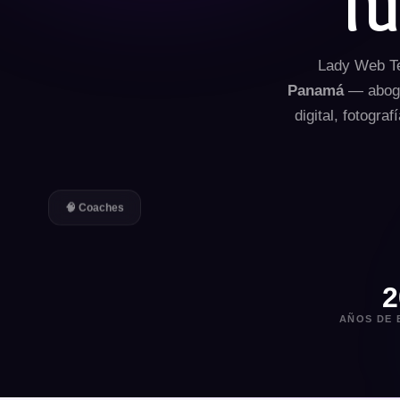
Tu
Lady Web Te
Panamá
— abogad
digital, fotogra
🧠 Coaches
2
AÑOS DE 