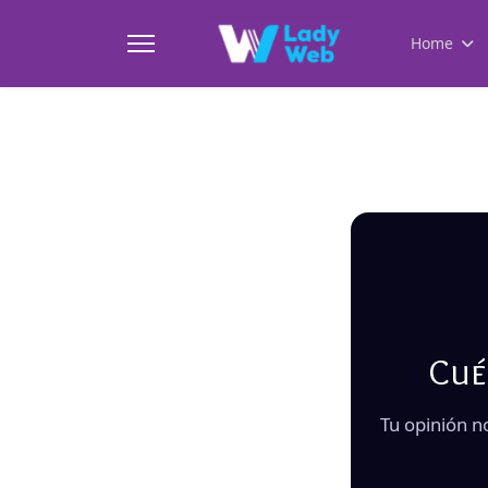
Home
Cué
Tu opinión n